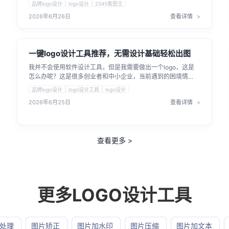
品牌logo设计
logo设计
2345看图王
完成基础图形制作。如果你正面临快速产出标志的需求，掌握
2026年6月26日
查看详情
2345看图王LOGO设计的方法能省下不少精力。下面我们就来
详细聊聊2345看图王LOGO设计的具体使用方法。
一键logo设计工具推荐，无需设计基础轻松出图
我并不会使用软件设计工具，但是我需要做出一个logo，这是
怎么办呢？这是很多创业者和中小企业，当前遇到的困境情
况，一键logo设计工具就是为了满足没有设计基础，没有过高
品牌logo设计
logo设计工具
logo设计
预算，但是需要设计logo的需求。
2026年6月25日
查看详情
查看更多 >
更多
LOGO设计
工具
处理
图片矫正
图片加水印
图片压缩
图片加文本