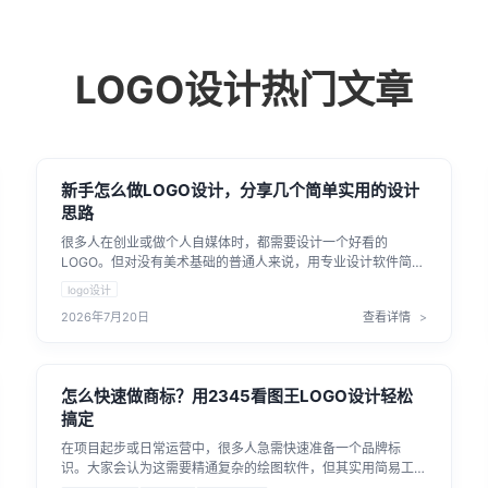
LOGO设计
热门文章
新手怎么做LOGO设计，分享几个简单实用的设计
思路
很多人在创业或做个人自媒体时，都需要设计一个好看的
LOGO。但对没有美术基础的普通人来说，用专业设计软件简直
是折磨。其实做好LOGO设计并不一定非得去学复杂的画图工
logo设计
具。这里给大家分享几个新手做LOGO设计的实用思路，轻松解
2026年7月20日
查看详情
决这个难题。
怎么快速做商标？用2345看图王LOGO设计轻松
搞定
在项目起步或日常运营中，很多人急需快速准备一个品牌标
识。大家会认为这需要精通复杂的绘图软件，但其实用简易工
具就能处理。比如利用2345看图王LOGO设计功能，就能轻松