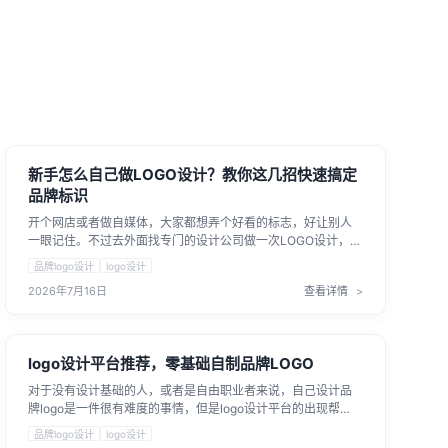
新手怎么自己做LOGO设计？教你这几招快速搞定
品牌标识
开个网店或者做自媒体，大家都想弄个好看的标志，好让别人
一眼记住。不过去外面找专门的设计公司做一次LOGO设计，动
辄就要几百甚至上千块，对刚起步、资金紧张的朋友来说确实
品牌logo设计
logo设计
不太划算。要是自己动手，用那些专业的设计软件，光是下载
2026年7月16日
查看详情
安装就得折腾半天，更别提去学怎么画线条、怎么配颜色了，
没个把月根本摸不透。其实，普通人想做个好看的品牌标识并
不难，也不需要学什么复杂的画图技术，今天就跟大家分享几
个简单好上手的解决办法，帮你省下这笔预算。
logo设计平台推荐，零基础自制品牌LOGO
对于没有设计基础的人，或者是自由职业者来说，自己设计品
牌logo是一件很有难度的事情，但是logo设计平台的出现帮
助，人们零基础自制logo变成现实。
品牌logo设计
logo设计