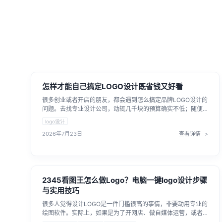
怎样才能自己搞定LOGO设计既省钱又好看
很多创业或者开店的朋友，都会遇到怎么搞定品牌LOGO设计的
问题。去找专业设计公司，动辄几千块的预算确实不低；随便
在网上找图，又担心版权纠纷。其实现在有很多好用的在线设
logo设计
计工具，即便没有美术功底和设计经验，自己花点时间也能做
2026年7月23日
查看详情
出不错的标志。
2345看图王怎么做Logo？电脑一键logo设计步骤
与实用技巧
很多人觉得设计LOGO是一件门槛很高的事情，非要动用专业的
绘图软件。实际上，如果是为了开网店、做自媒体运营，或者
是帮朋友的实体店做个简易标志，借助好工具便能轻松完成。