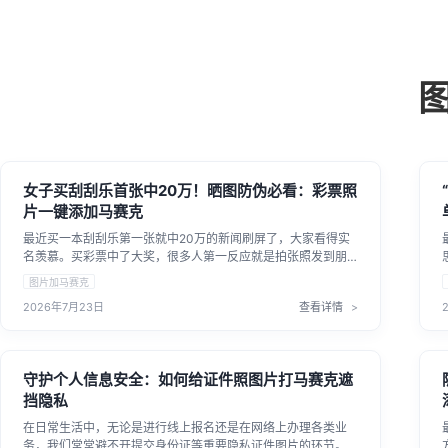
女子买刮刮乐首张中20万！晒图防伪必看：彩票照
片一键添加马赛克
最近买一本刮刮乐第一张就中20万的新闻刷屏了，大家看得实
名羡慕。买彩票中了大奖，很多人第一反应就是拍张照发到朋
友圈分享喜悦。不过，兴奋归兴奋，安全防护可不能落下。直
图片加马赛克
接晒出原图容易被别有用心的人恶意扫码代领，所以学会给图
2026年7月23日
查看详情
片添加马赛克来保护隐私，是每一个彩民晒图前必做的功课。
守护个人信息安全：如何给证件照图片打马赛克遮
挡隐私
在日常生活中，无论是进行线上报名还是在网络上办理各类业
务，我们常常避不开提交身份证等重要隐私证件图片的环节。