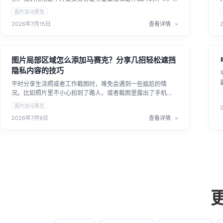
为了个人财产和隐私防线，直接将高清原图上传到网络平台总
图片加马赛克
让人有些顾虑。因此，掌握给证件照进行图片马赛克处理的技
2026年7月15日
查看详情
巧显得尤为重要。其实电脑端有许多给照片打码的实用方法，
解决怎么遮挡照片个人隐私的问题并不复杂。本文将教大家如
何高效为图片添加马赛克遮挡，更安全、更省心地应对这类需
求。
图片局部区域怎么添加马赛克？分享几招轻松遮挡
隐私内容的技巧
平时分享生活照或者工作截图时，难免会遇到一些尴尬的情
况。比如照片里不小心拍到了路人，或者截图里露出了手机
号、地址和银行卡号。面对这些涉及隐私的信息，很多人都想
图片加马赛克
知道图片局部区域怎么添加马赛克来做好防护。其实，遮挡照
2026年7月9日
查看详情
片局部并不复杂，掌握几种实用的处理方式，就能轻松搞定。