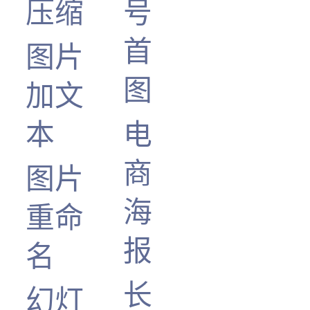
压缩
号
首
图片
图
加文
本
电
商
图片
海
重命
报
名
长
幻灯