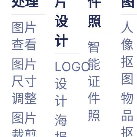
处理
片
件
图
设
照
图片
人
计
查看
像
智
抠
图片
能
LOGO
图
尺寸
证
设
调整
件
物
计
照
品
图片
海
抠
裁剪