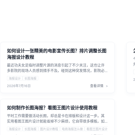
如何设计一张精美的电影宣传长图？排片调整长图
海报设计教程
最近功夫女足临时调整片源的消息引起了不少关注，这也让许
多影院的现场人员感到措手不及。碰到这种突发情况，影院必
须要在极短的时间内重新排片，并把最新的临时调整通知发给
海报设计
长图海报
观众。在这种争分夺秒的时刻，如何快速搞定一张清晰明了的
2026年7月16日
查看详情
通知公告图片设计，成了大家最头疼的问题。接下来，我们就
聊聊在没有专业美工的情况下，影院工作人员如何自己动手，
快速解决电影放映公告长图怎么制作的难题。
如何制作长图海报？看图王图片设计使用教程
平时工作需要做活动长图，却总是卡在排版和设计这一步。其
实用看图王图片设计就能省掉不少麻烦，它自带很多模板。如
果你也在找好用的工具，不妨试试看图王图片设计。不需要复
海报设计
长图海报
图片设计教程
电商海报怎么做
看图王图片设计
杂的操作，看图王图片设计能帮你快速搞定各种长图海报，让