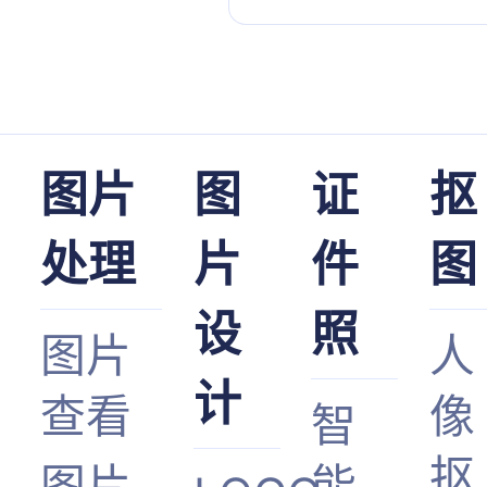
图片
图
证
抠
处理
片
件
图
设
照
图片
人
计
查看
像
智
抠
图片
能