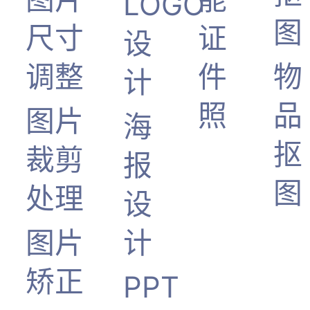
LOGO
图
尺寸
证
设
调整
件
物
计
照
品
图片
海
抠
裁剪
报
图
处理
设
图片
计
矫正
PPT