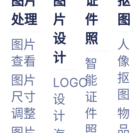
图片
图
证
抠
处理
片
件
图
设
照
图片
人
计
查看
像
智
抠
图片
能
LOGO
图
尺寸
证
设
调整
件
物
计
照
品
图片