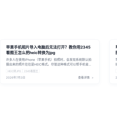
苹果手机相片导入电脑后无法打开？教你用2345
看图王怎么把heic转换为jpg
许多人在使用iPhone（苹果手机）拍照时，会发现系统默认拍
摄出来的照片往往是HEIC格式。尽管这种格式可以帮手机省下
不少存储空间，可一旦传到Windows电脑或者上传至网页，常
HEIC转JPG
2345看图王
常会因为格式兼容问题而打不开、无法预览，特别是在学校报
2026年7月3日
查看详情
名、求职招聘、政务系统等平台上传照片时，一般只兼容JPG
或PNG这类的常规图片。