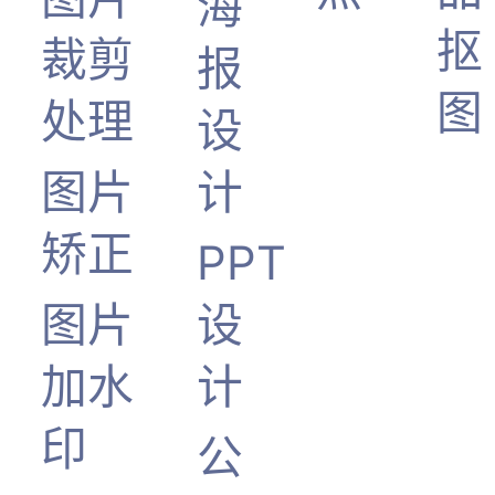
海
抠
裁剪
报
图
处理
设
图片
计
矫正
PPT
图片
设
加水
计
印
公