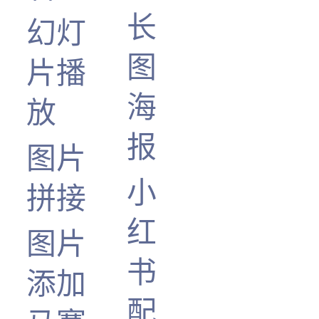
长
幻灯
图
片播
海
放
报
图片
小
拼接
红
图片
书
添加
配