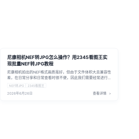
尼康相机NEF转JPG怎么操作？用2345看图王实
现批量NEF转JPG教程
尼康相机拍出的NEF格式画质虽好，但由于文件体积大且兼容性
差，在日常分享和日常查看时很不便，因此我们需要经常进行
NEF转JPG。其实NEF转JPG没有想象中那么麻烦。只要选择合
NEF转JPG
2345看图王
适的本地工具，大批量的NEF转JPG也可以在短时间内高效完
2026年6月26日
查看详情
成。本文就来聊聊如何用2345看图王来解决这个问题，帮助大
家建立更顺畅的图片处理流程。