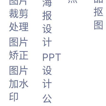
图片
海
抠
裁剪
报
图
处理
设
图片
计
矫正
PPT
图片
设
加水
计
印
公