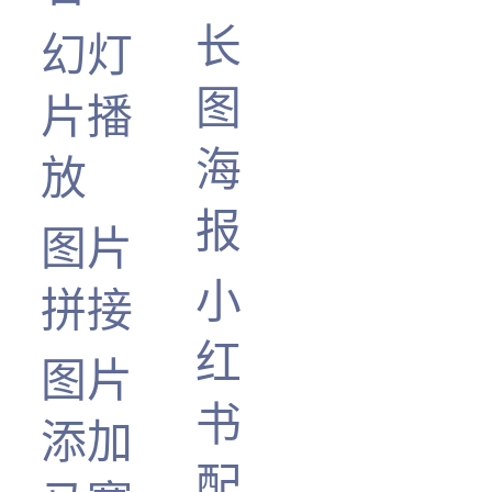
长
幻灯
图
片播
海
放
报
图片
小
拼接
红
图片
书
添加
配