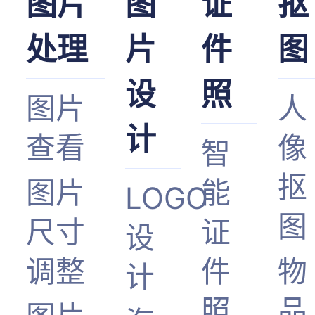
图片
图
证
抠
处理
片
件
图
设
照
图片
人
计
查看
像
智
抠
图片
能
LOGO
图
尺寸
证
设
调整
件
物
计
照
品