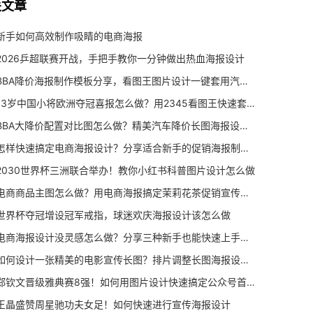
关文章
新手如何高效制作吸睛的电商海报
2026乒超联赛开战，手把手教你一分钟做出热血海报设计
BBA降价海报制作模板分享，看图王图片设计一键套用汽车宣传图
13岁中国小将欧洲夺冠喜报怎么做？用2345看图王快速套模板搞定图片设计
BBA大降价配置对比图怎么做？精美汽车降价长图海报设计教程
怎样快速搞定电商海报设计？分享适合新手的促销海报制作与主图设计方案
2030世界杯三洲联合举办！教你小红书科普图片设计怎么做
电商商品主图怎么做？用电商海报搞定茉莉花茶促销宣传海报设计
世界杯夺冠增设冠军戒指，球迷欢庆海报设计该怎么做
电商海报设计没灵感怎么做？分享三种新手也能快速上手的制作思路
如何设计一张精美的电影宣传长图？排片调整长图海报设计教程
郑钦文晋级雅典赛8强！如何用图片设计快速搞定公众号首图
王晶盛赞周星驰功夫女足！如何快速进行宣传海报设计