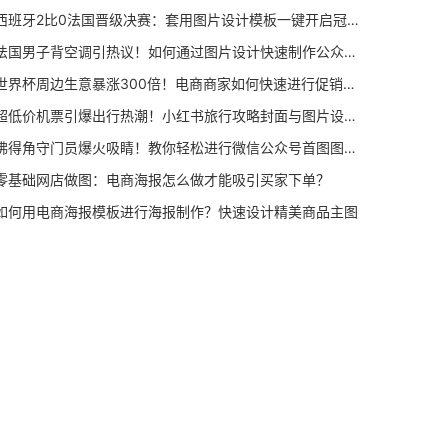
西班牙2比0法国晋级决赛：套用图片设计模板一键开启冠军应援
法国男子背空调引热议！如何通过图片设计快速制作公众号首图
世界杯周边生意暴涨300倍！电商商家如何快速进行促销图片设计
超低价机票引爆出行热潮！小红书旅行攻略封面与图片设计指南
佛得角守门员爆火吸睛！教你轻松进行微信公众号首图图片设计
零基础网店做图：电商海报怎么做才能吸引买家下单？
如何用电商海报模板进行海报制作？快速设计精美商品主图