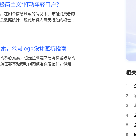
“极简主义”打动年轻用户？
来。在如今信息过载的情况下，年轻消费者的
关数据统计，现代年轻人每天接触的视觉信
，过于反复的设计反而不会在年轻用户的脑海
打动年轻用户的有效设计。
因素，公司logo设计避坑指南
视觉的核心元素，也是企业建立与消费者联系的
让品牌在非常短的时间内被消费者记住，但是一
昂贵的成本，如印刷的成本，版权纠纷，用户认
相
耗费大量的时间和精力重新设计。公司logo
样避坑呢？本篇文章将为你详细讲解。
1
2
3
4
5
6