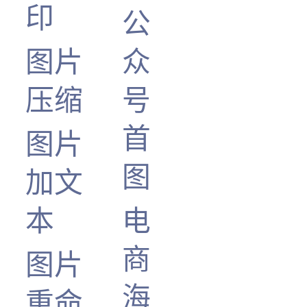
印
公
图片
众
压缩
号
首
图片
图
加文
本
电
商
图片
海
重命