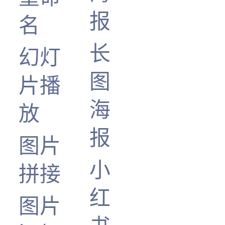
报
名
长
幻灯
图
片播
海
放
报
图片
小
拼接
红
图片