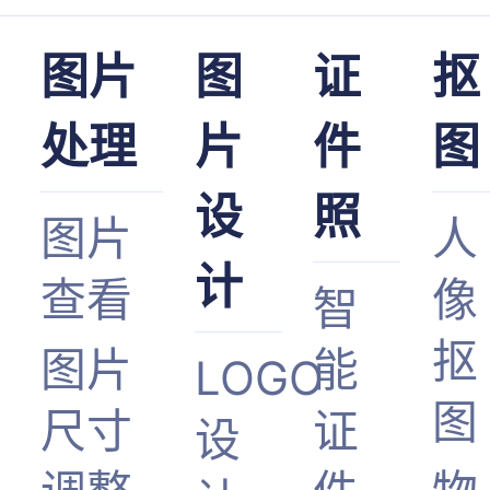
图片
图
证
抠
处理
片
件
图
设
照
图片
人
计
查看
像
智
抠
图片
能
LOGO
图
尺寸
证
设