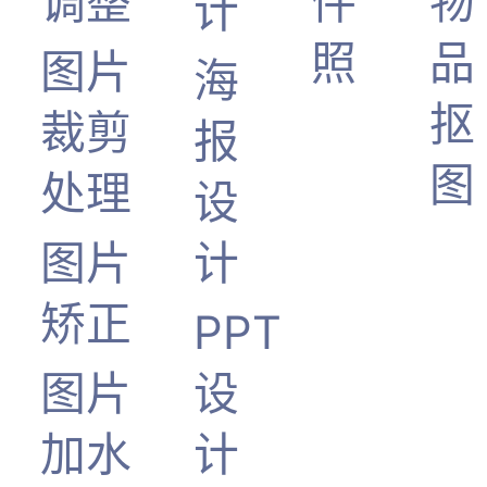
调整
件
物
计
照
品
图片
海
抠
裁剪
报
图
处理
设
图片
计
矫正
PPT
图片
设
加水
计