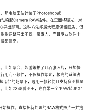
电脑里估计装了Photoshop或
，会自动唤起Camera RAW插件。在里面将曝光、对
PG导出即可。这种方法能最大程度保留画质，但
一张张调整导出不仅非常累人，而且专业软件十
门槛都偏高。
景。比如聚会、郊游等拍了几百张照片，只想快
强行用专业软件，不仅操作繁琐，极高的系统占
速出片”的场景下，选用一款轻便且支持多图批量
如2345看图王，它自带一个“RAW转JPG”
开始操作。直接把待处理的RAW格式照片一并拖