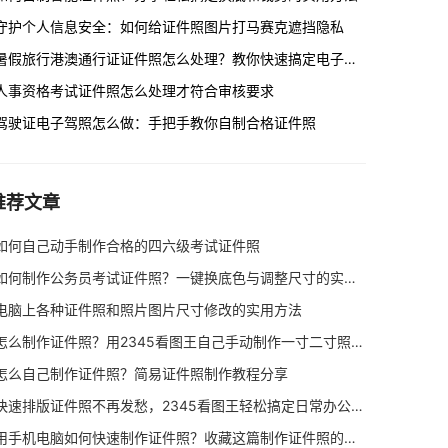
守护个人信息安全：如何给证件照图片打马赛克遮挡隐私
暑假旅行港澳通行证证件照怎么处理？教你快速搞定电子版与排版打印
人事资格考试证件照怎么处理才符合审核要求
驾驶证电子驾照怎么做：手把手教你自制合格证件照
推荐文章
如何自己动手制作合格的四六级考试证件照
如何制作公务员考试证件照？一键换底色与调整尺寸的实用方法
电脑上各种证件照和照片图片尺寸修改的实用方法
怎么制作证件照？用2345看图王自己手动制作一寸二寸照教程
怎么自己制作证件照？简易证件照制作教程分享
快速排版证件照不再发愁，2345看图王轻松搞定日常办公图片输出
用手机电脑如何快速制作证件照？收藏这篇制作证件照的新手指南