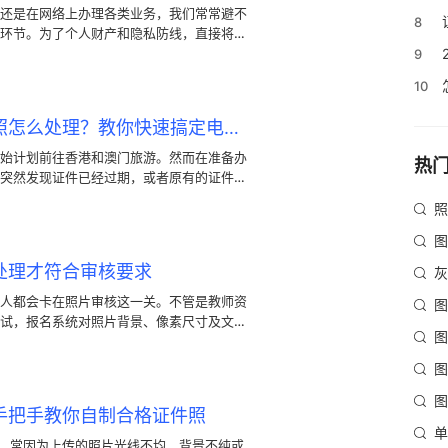
还是在网络上办理各类业务，我们常常避不
8
环节。为了个人财产和隐私防线，直接将高
虑。因此，掌握给证件照进行图片马赛克处
9
有许多给照片打码的实用方法，解决怎么遮
10
文将教大家如何高效为图片添加马赛克遮
。
暑假旅行港澳通行证证件照怎么处理？教你快速搞定电子版与排版打印
始计划前往香港和澳门旅游。然而在准备办
热
突然发现证件已经过期，或者原有的证件照
假旅行港澳通行证证件照怎么处理就成了不
照
图
处理才符合审核要求
灰
人都会卡在照片审核这一关。不管是教师资
图
试，报名系统对照片背景、像素尺寸及文件
图
规就会直接导致审核失败。
图
图
手把手教你自制合格证件照
单
时，常因为上传的照片光线不均、背景不纯或