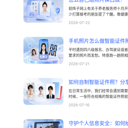
前阵子网上有关于养老服务师十月开
少打算报考的朋友提了个醒。像健康
的要求往往卡得很严。如果你去检索
2026-07-22
对底色有要求，还对肩膀位置、分辨
大。今天就和大家聊聊报名照片怎么
作，省时又省钱。
平时遇到四六级报名、办驾驶证或者
要求的照片而发愁。特意跑一趟照相
手机随便拍一张日常半身照，自己动
2026-07-21
那么复杂，只要找对工具，花上两分
证件照。
在日常生活中，我们经常会遇到需要
时候，一张符合规格的智能证件照就
馆拍的旧照片，或者用手机临时拍的
2026-07-16
守护个人信息安全：如何