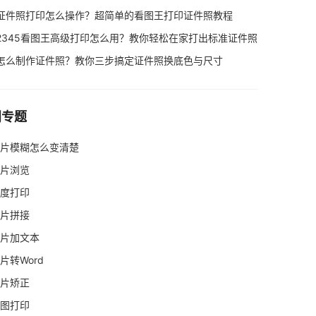
证件照打印怎么操作？超简单的看图王打印证件照教程
2345看图王高级打印怎么用？教你轻松在家打出标准证件照
怎么制作证件照？教你三步搞定证件照换底色与尺寸
门专题
片模糊怎么变清楚
片浏览
度打印
片拼接
片加文本
片转Word
片矫正
图打印