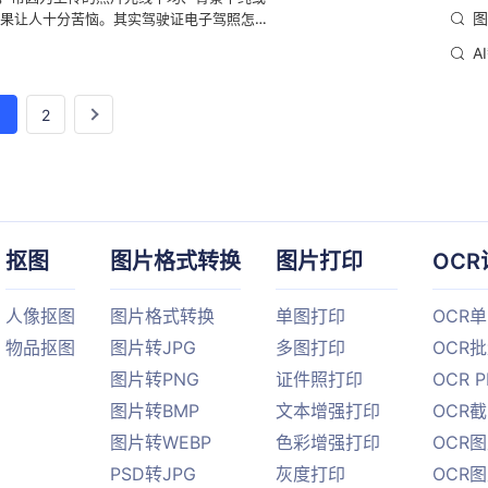
图
果让人十分苦恼。其实驾驶证电子驾照怎么
馆，自己在家用手机拍一张清晰的正面半身
A
后期微调与背景置换，就能轻松搞定。这样
自己亲手调整照片细节，确保证件照美观大
步骤与实用技巧。
1
2
抠图
图片格式转换
图片打印
OCR
人像抠图
图片格式转换
单图打印
OCR
物品抠图
图片转JPG
多图打印
OCR
图片转PNG
证件照打印
OCR 
图片转BMP
文本增强打印
OCR
图片转WEBP
色彩增强打印
OCR图
PSD转JPG
灰度打印
OCR图