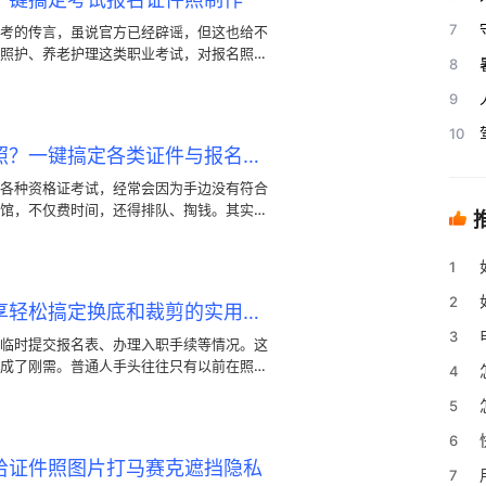
7
考的传言，虽说官方已经辟谣，但这也给不
照护、养老护理这类职业考试，对报名照片
8
养老护理考试照片要求，就会发现官方不仅
率等有标准。每次报考，各种规格总让人头
9
处理，怎么自己动手搞定合格的证件照制
10
手机照片怎么做智能证件照？一键搞定各类证件与报名考试规格
各种资格证考试，经常会因为手边没有符合
馆，不仅费时间，还得排队、掏钱。其实用
手就能搞定。制作智能证件照并没有想象中
钟，足不出户就能搞定符合审核要求的精美
1
2
如何自制智能证件照？分享轻松搞定换底和裁剪的实用方法
3
临时提交报名表、办理入职手续等情况。这
成了刚需。普通人手头往往只有以前在照相
4
半身照。
5
6
给证件照图片打马赛克遮挡隐私
7