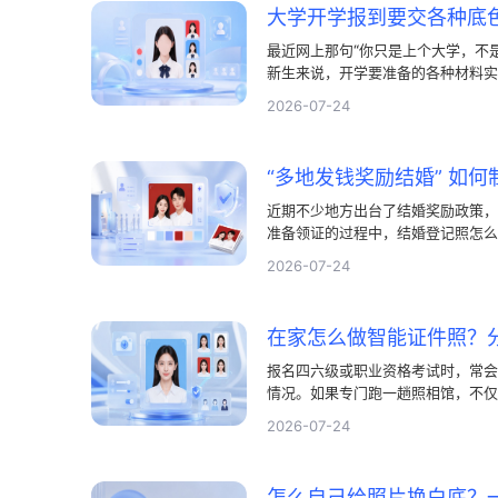
最近网上那句“你只是上个大学，不
新生来说，开学要准备的各种材料实
往需要红、蓝、白几种颜色的一寸和
2026-07-24
得花上几十块钱。其实我们完全可以
实用的教程，教大家怎么在家里完成
近期不少地方出台了结婚奖励政策，
准备领证的过程中，结婚登记照怎么
排队、面对镜头感到拘谨，现在越来
2026-07-24
目前的证件照制作工具已经非常智能
里用手机自拍，也能做出一张好看、
报名四六级或职业资格考试时，常会
情况。如果专门跑一趟照相馆，不仅
家里就能自己制作智能证件照，不仅
2026-07-24
种实用的电子照处理方法，让你随时
怎么自己给照片换白底？