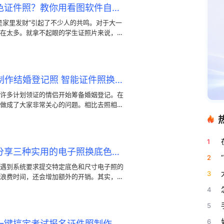
大学开学报到要交各种底色证件照？教你用看图软件自己在家1分钟做出来
是家里发财”引起了不少人的共鸣。对于大一
在太多。就拿不起眼的学生证照片来说，往
两寸版本。如果特意跑去照相馆拍，少说也
用电脑自己搞定。今天我就分享一个省钱又
高品质的证件照制作，把钱花在刀刃上。
“多地发钱奖励结婚” 如何制作结婚登记照 智能证件照换底色
许多计划领证的情侣开始筹备婚姻登记。在
做成了大家非常关心的问题。相比去照相馆
越多的人选择自制结婚登记电子照。其实，
，只要掌握一点简单的小技巧，两个人在家
自然的登记合影。
1
在家怎么做智能证件照？分享三种实用的电子照换底色与裁剪方法
2
遇到系统要求提交特定底色和尺寸电子照的
3
浪费时间，还会增加额外的开销。其实，在
省事，还能拍出满意的效果。这里整理了三
4
做出一张合规好看的证件照。
5
6
一键搞定考试报名证件照制作