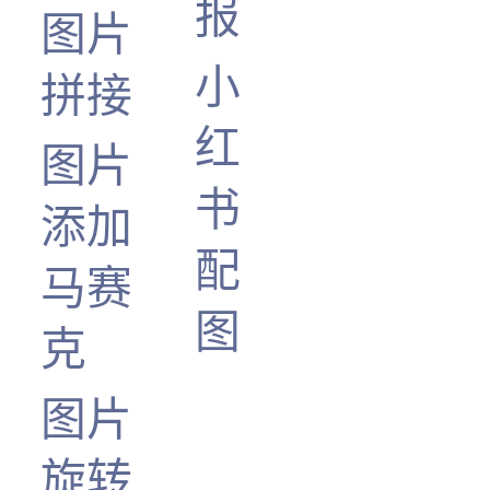
报
图片
小
拼接
红
图片
书
添加
配
马赛
图
克
图片
旋转