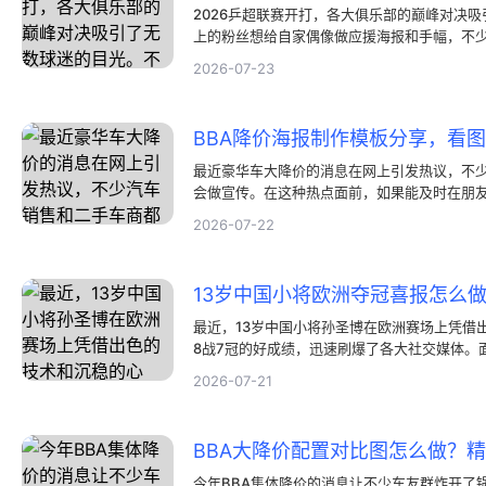
2026乒超联赛开打，各大俱乐部的巅峰对决
上的粉丝想给自家偶像做应援海报和手幅，不
赛。这时候，一张好看的宣传海报就能瞬间带
2026-07-23
不过对没有设计基础的普通人来说，自己动手
找一个省时省力的好办法。
最近豪华车大降价的消息在网上引发热议，不
会做宣传。在这种热点面前，如果能及时在朋
海报，往往能更有效地吸引顾客咨询。其实，
2026-07-22
工具，通过简单的图片设计就能快速制作出效
最近，13岁中国小将孙圣博在欧洲赛场上凭借
8战7冠的好成绩，迅速刷爆了各大社交媒体。
学校、体育培训机构和新闻自媒体博主都想在
2026-07-21
贺海报，以此来分享这份荣誉。不过，很多没
时并不会使用那些复杂的专业作图软件，遇到
知道喜报海报怎么做才能显得大气、专业。其
想象中那么复杂，只要选对好用的工具并直接
让人眼前一亮的荣誉海报。
今年BBA集体降价的消息让不少车友群炸开了