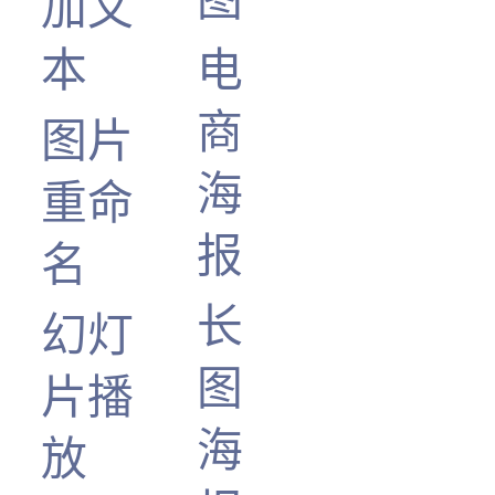
加文
本
电
商
图片
海
重命
报
名
长
幻灯
图
片播
海
放