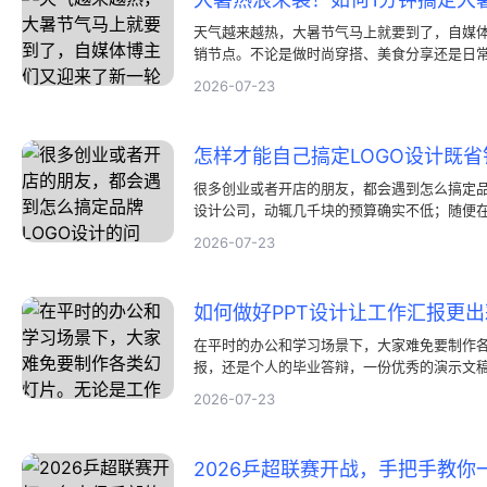
天气越来越热，大暑节气马上就要到了，自媒
销节点。不论是做时尚穿搭、美食分享还是日
出一张亮眼的大暑小红书配图。其实，想在短
2026-07-23
板，并不需要去花时间学习那些复杂的专业设
可。
怎样才能自己搞定LOGO设计既
很多创业或者开店的朋友，都会遇到怎么搞定品
设计公司，动辄几千块的预算确实不低；随便
实现在有很多好用的在线设计工具，即便没有
2026-07-23
间也能做出不错的标志。
如何做好PPT设计让工作汇报更出
在平时的办公和学习场景下，大家难免要制作
报，还是个人的毕业答辩，一份优秀的演示文
通的最终成效。不过，看着空无一物的幻灯片
2026-07-23
其实，高品质的PPT设计并不要求大家精通高
梳理清逻辑。只要用对方法，即便是零基础的
逻辑通顺、观感舒适的汇报材料。下面我们就来
效率的避坑指南。