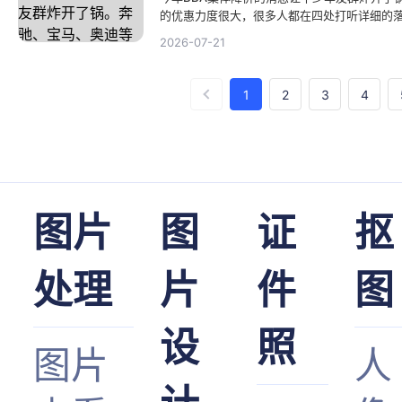
的优惠力度很大，很多人都在四处打听详细的
体或者打算购车的朋友来说，进行简单的图片
2026-07-21
和官方指导价整理成一张清晰直观的对比长图
来极高的关注度。那么，这种直观又专业的汽
1
2
3
4
图片
图
证
抠
处理
片
件
图
设
照
图片
人