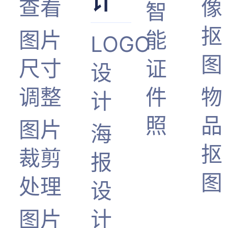
计
查看
像
智
抠
图片
能
LOGO
图
尺寸
证
设
调整
件
物
计
照
品
图片
海
抠
裁剪
报
图
处理
设
图片
计