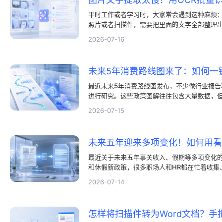
平时工作或者学习时，大家常会遇到这种麻烦
照片或者扫描件，需要把里面的文字全部整理
机扫一下还能应付。可要是碰上几十张甚至上
2026-07-16
别浪费时间。这种时候，效率更高的OCR批量
未来5年消费路线图来了：如何一
最近未来5年消费路线图发布，不少做行业报告
进行研究。这些政策图解往往包含大量数据，
复制。要把里面的关键内容挪到分析报告或PP
2026-07-15
率非常低。其实，只要选对辅助工具实现一键
告别逐字搬运的繁琐工作。
最近关于未来五年事关收入、假期等多项变化
和休假新政策，很多职场人和HR都在忙着收集
在网上看到的大多是长图或者会议截图，根本
2026-07-14
字去手打，不仅费眼睛，还特别容易出错。