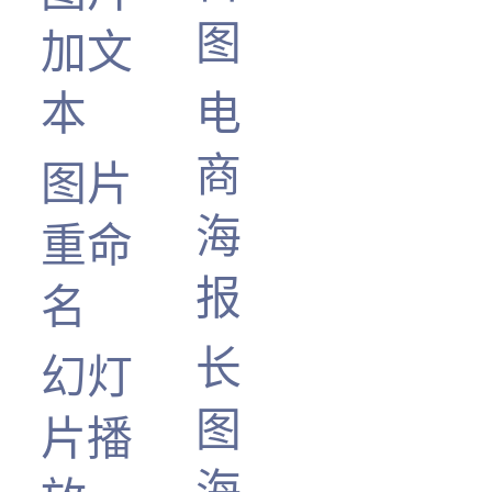
图
加文
本
电
商
图片
海
重命
报
名
长
幻灯
图
片播
海