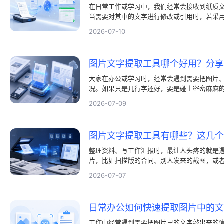
在日常工作或学习中，我们经常会接收到纸质
当需要对其中的文字进行修改或引用时，若采
耗费时间和精力，还很容易因为粗心而录入各
2026-07-10
件转为Word文档这样的诉求，解决起来并不
具，即可轻松把图片中的文本提炼出来，并将
字化文本。
大家在办公或学习时，经常会遇到需要把图片
况。如果只是几行字还好，要是碰上密密麻麻
要，纯靠手动手敲不仅费时费力，还很容易看
2026-07-09
自主地琢磨图片文字提取工具哪个好用，渴望
帮手。
图片文字提取工具有哪些？这几
整理资料、写工作汇报时，最让人头疼的就是
片，比如扫描版的合同、别人发来的截图，或
片一个字一个字往电脑里敲，不仅效率低，还
2026-07-07
工作中经常遇到需要把图片里的文字敲出来的情