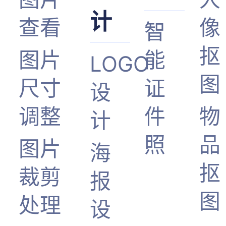
计
查看
像
智
抠
图片
能
LOGO
图
尺寸
证
设
调整
件
物
计
照
品
图片
海
抠
裁剪
报
图
处理
设