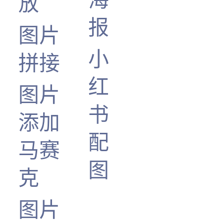
放
报
图片
小
拼接
红
图片
书
添加
配
马赛
图
克
图片