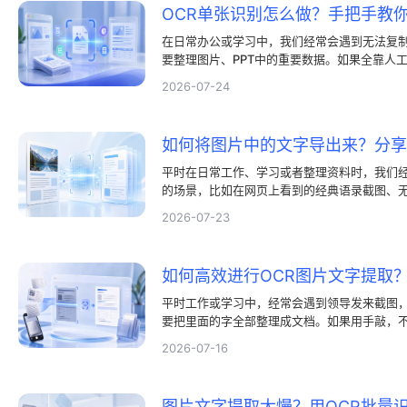
OCR单张识别怎么做？手把手教
在日常办公或学习中，我们经常会遇到无法复制
要整理图片、PPT中的重要数据。如果全靠人
还极易出错。为了解决这个难题，利用OCR单
2026-07-24
编辑的文本，已经成为许多人提高工作效率的
平时在日常工作、学习或者整理资料时，我们
的场景，比如在网页上看到的经典语录截图、无
或是别人发过来的纸质表格照片。如果字数较
2026-07-23
强接受；但要是遇到字数很多的长图，手动输
效率的OCR图片文字提取技术，直接把图片中
来，就成了提升效率的关键思路。
平时工作或学习中，经常会遇到领导发来截图
要把里面的字全部整理成文档。如果用手敲，
时候用上OCR图片文字提取技术就会省事很多
2026-07-16
具，能帮我们快速把图里的文字抠出来。今天
图片文字提取太慢？用OCR批量