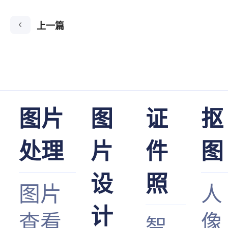
上一篇
图片
图
证
抠
处理
片
件
图
设
照
图片
人
计
查看
像
智