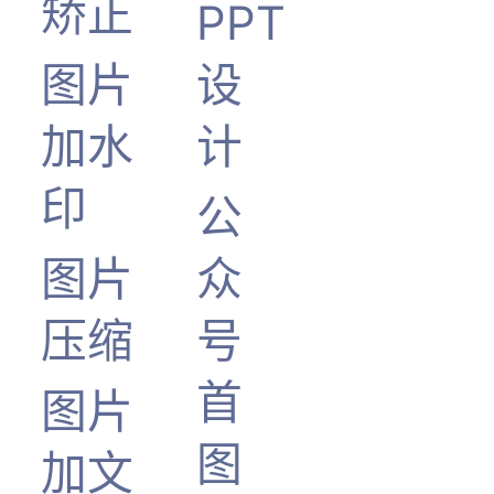
矫正
PPT
图片
设
加水
计
印
公
图片
众
压缩
号
首
图片
图
加文