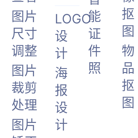
抠
图片
能
LOGO
图
尺寸
证
设
调整
件
物
计
照
品
图片
海
抠
裁剪
报
图
处理
设
图片
计