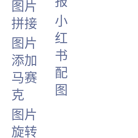
报
图片
小
拼接
红
图片
书
添加
配
马赛
图
克
图片
旋转