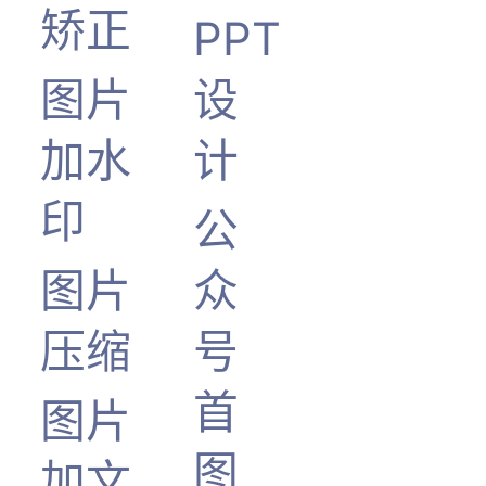
矫正
PPT
图片
设
加水
计
印
公
图片
众
压缩
号
首
图片
图
加文