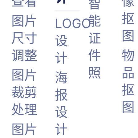
查看
像
智
抠
图片
能
LOGO
图
尺寸
证
设
调整
件
物
计
照
品
图片
海
抠
裁剪
报
图
处理
设
图片
计