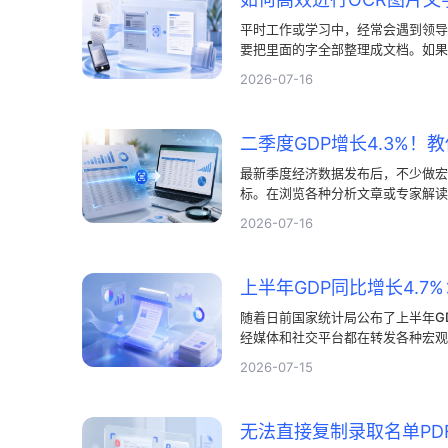
平时工作或学习中，经常会遇到领导
要把里面的字全部整理成文档。如果
时候用上OCR图片文字提取技术就
2026-07-16
具，能帮我们快速把图里的文字抠出
最新季度经济数据发布后，不少做宏
标。在浏览各种分析文章或专家解读
图表大多是图片格式，如果想引用其
2026-07-16
看错行、打错字。其实，通过图片转
来。
随着日前国家统计局公布了上半年GD
经媒体和社交平台都在转发各种宏观
热点资料的人来说，这又是一次不小
2026-07-15
源源不断，但是想要把里面密密麻麻
确实挺让人发愁。这时候，掌握一些
码字的时间。