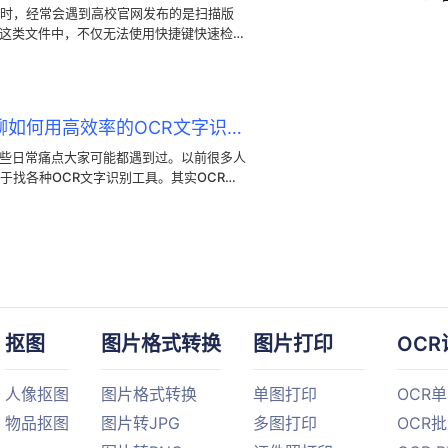
时，经常会遇到高校官网发布的是扫描版
在这类文件中，不仅无法使用快捷键快速检索
据。这给数据统计或整理带来了不便。
图片转文字怎么操作？聊聊如何用高效率的OCR文字识别解决提取难题
这些日常痛点大家可能都遇到过。以前很多人
于找各种OCR文字识别工具。其实OCR文
杂排版的解析。作为经常需要整理资料的
，今天就借着这款工具，跟大家聊聊如何通
换成可编辑的文本。
抠图
图片格式转换
图片打印
OCR
人像抠图
图片格式转换
单图打印
OCR
物品抠图
图片转JPG
多图打印
OCR