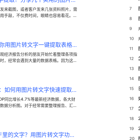
7
发来截图，或者客户发来几张资料照片，需
用手敲，不仅费时间，眼睛也容易看花。这
8
会省事很多。其实电脑上有很多好用的工
来。今天就分享几个非常实用的解决方法。
9
10
二季度GDP增长4.3%！教你用图片转文字一键提取表格数据
11
观经济报告分析的朋友开始忙着整理各项指
12
时，经常会遇到大量的数据表格。因为这些
中的几行数据，手动输入不仅费时，还容易
13
文字的办法，可以快速把这些数据提取出
14
15
上半年GDP同比增长4.7%：如何用图片转文字快速提取图表数据
16
P同比增长4.7%等最新经济数据，各大财
数据分析图。对于经常需要整理报告、汇总
17
的考验。各种精美的趋势图、统计图表图片
的数据和结论文字弄到自己的分析文档里，
18
实用的图片转文字小技巧，能省去大把手工
19
无法直接复制录取名单PDF里的文字？用图片转文字功能快速提取
20