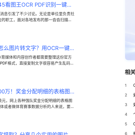
图片转文字怎么操作？2345看图王OCR PDF识别一键提取表格与扫描件
消息引发了不少讨论。无论是单位里负责社
金的职工，面对各地发布的那一沓沓扫描件
核对起来确实让人头疼。其实，利用图片转文
烦，快速把这些扫描文件转换成可以复制、
世界杯48强最终排名PDF怎么图片转文字？用OCR一键提取完整表格教程
体育媒体和内容创作者都需要整理这份官方
PDF格式，直接复制文字很容易产生乱码，
这种情况，怎样把世界杯48强最终排名的
相
字，成了不少人关心的问题。其实，想要解决
助好用的图片转文字工具便可高效解决这一痛
1
世界杯创历史最高奖金5000万！奖金分配明细的表格图片如何一键转成文字
2
万美元，网上各种强队奖金分配明细的表格图
3
体或者做体育赛事数据分析的人来说，要把
是个头疼事。要是对照着图片一个个手打，
4
5
6
如何高效进行OCR图片文字提取？分享几个实用的图片转文字方法