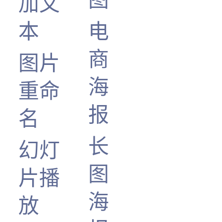
加文
本
电
商
图片
海
重命
报
名
长
幻灯
图
片播
海
放