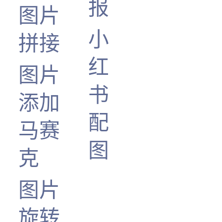
报
图片
小
拼接
红
图片
书
添加
配
马赛
图
克
图片
旋转