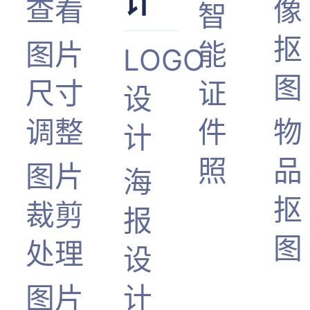
计
查看
像
智
抠
图片
能
LOGO
图
尺寸
证
设
调整
件
物
计
照
品
图片
海
抠
裁剪
报
图
处理
设
图片
计