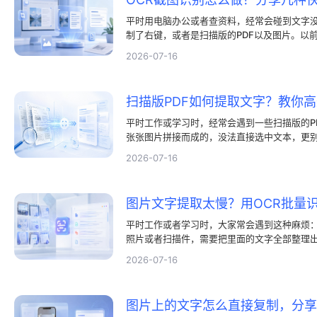
平时用电脑办公或者查资料，经常会碰到文字
制了右键，或者是扫描版的PDF以及图片。以
哈哈地手打录入，不仅慢还容易看错行。其实
2026-07-16
家聊聊几种特别实用的OCR截图识别方法，帮
扫描版PDF如何提取文字？教你高效
平时工作或学习时，经常会遇到一些扫描版的P
张张图片拼接而成的，没法直接选中文本，更
果一字一句手动敲出来，不仅费时费力，还极
2026-07-16
烦，核心在于进行OCR PDF识别。通过文字
取出来，就能轻松变成可以自由编辑的文本了
图片文字提取太慢？用OCR批量
平时工作或者学习时，大家常会遇到这种麻烦
照片或者扫描件，需要把里面的文字全部整理
机扫一下还能应付。可要是碰上几十张甚至上
2026-07-16
别浪费时间。这种时候，效率更高的OCR批量