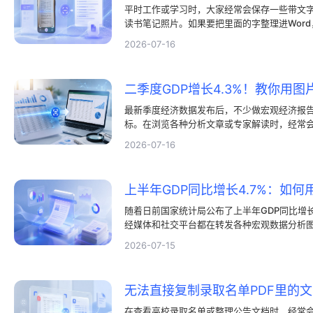
平时工作或学习时，大家经常会保存一些带文字
读书笔记照片。如果要把里面的字整理进Wor
时又容易出错。其实现在有很多方法可以直接提
2026-07-16
张识别技术，几秒钟就能解决这个问题。
最新季度经济数据发布后，不少做宏观经济报
标。在浏览各种分析文章或专家解读时，经常
图表大多是图片格式，如果想引用其中的几行
2026-07-16
看错行、打错字。其实，通过图片转文字的办
来。
随着日前国家统计局公布了上半年GDP同比增长
经媒体和社交平台都在转发各种宏观数据分析
热点资料的人来说，这又是一次不小的考验。
2026-07-15
源源不断，但是想要把里面密密麻麻的数据和
确实挺让人发愁。这时候，掌握一些实用的图
码字的时间。
在查看高校录取名单或整理公告文档时，经常