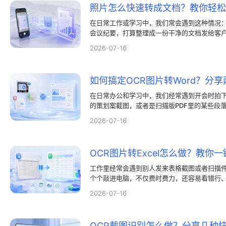
照片怎么快速转成文档？教你轻松实
在日常工作或学习中，我们常会遇到这种情况
会议纪要，打算整理成一份干净的文档发给客
图片发过去，对方阅读起来非常不方便，也会
2026-07-16
这些图片整合成一份PDF文档，并且让里面的
片转PDF，是更好的解决办法。
在日常办公和学习中，我们经常遇到开会时拍下
的策划案截图，或者是扫描版PDF里的某些段
修改，对照着图片一个个字手动输入不仅枯燥，
2026-07-16
图片转Word技术，可以直接将图片里的文字
工作里经常会遇到别人发来表格截图或者扫描
个个敲进电脑，不仅费时费力，还容易看错行、
转Excel技术，我们能将图像中杂乱的数据瞬
2026-07-16
繁琐的手工誊写。下面就为大家介绍几种高效