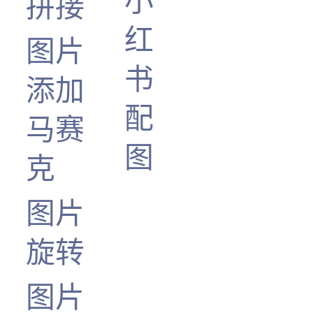
小
拼接
红
图片
书
添加
配
马赛
图
克
图片
旋转
图片