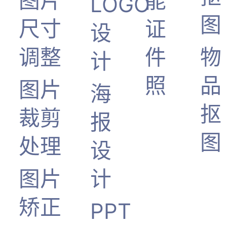
图片
能
LOGO
图
尺寸
证
设
调整
件
物
计
照
品
图片
海
抠
裁剪
报
图
处理
设
图片
计
矫正
PPT