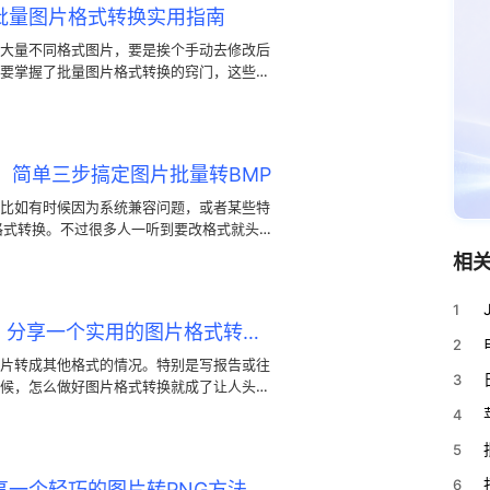
批量图片格式转换实用指南
大量不同格式图片，要是挨个手动去修改后
要掌握了批量图片格式转换的窍门，这些零
：简单三步搞定图片批量转BMP
比如有时候因为系统兼容问题，或者某些特
格式转换。不过很多人一听到要改格式就头
P格式转换非常简单。今天就教大家用简单
相
1
怎么快速搞定图片转JPG？分享一个实用的图片格式转换方法
2
片转成其他格式的情况。特别是写报告或往
3
候，怎么做好图片格式转换就成了让人头疼
式转换工具，我们在遇到图片格式转换需求
4
聊用看图王怎么轻松搞定这个操作。
5
6
享一个轻巧的图片转PNG方法