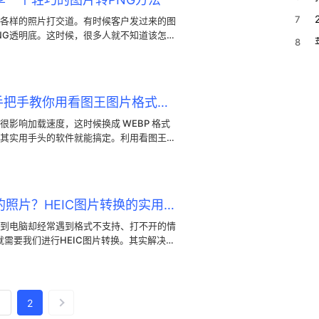
7
各样的照片打交道。有时候客户发过来的图
PNG透明底。这时候，很多人就不知道该怎么
8
很多好用的图片格式转换工具，只要安照正
作一下就能搞定，根本不用去花大功夫下载
怎么把图片转成WEBP？手把手教你用看图王图片格式转换
影响加载速度，这时候换成 WEBP 格式
其实用手头的软件就能搞定。利用看图王图
积，还能保证画面不糊。接下来就实际演示
快速处理文件，学会这招看图王图片格式转
电脑怎么打开苹果手机拍的照片？HEIC图片转换的实用方法
到电脑却经常遇到格式不支持、打不开的情
就需要我们进行HEIC图片转换。其实解决这
能搞定。接下来就教大家用看图王轻松完成
方法，日后将苹果手机照片传输到电脑，就不
1
2