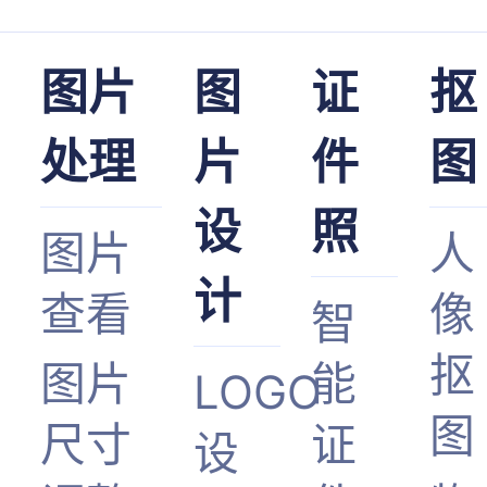
图片
图
证
抠
处理
片
件
图
设
照
图片
人
计
查看
像
智
抠
图片
能
LOGO
图
尺寸
证
设