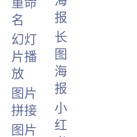
海
重命
报
名
长
幻灯
图
片播
海
放
报
图片
小
拼接
红
图片