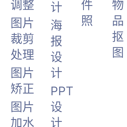
调整
件
物
计
照
品
图片
海
抠
裁剪
报
图
处理
设
图片
计
矫正
PPT
图片
设
加水
计