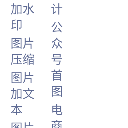
加水
计
印
公
图片
众
压缩
号
首
图片
图
加文
本
电
商
图片