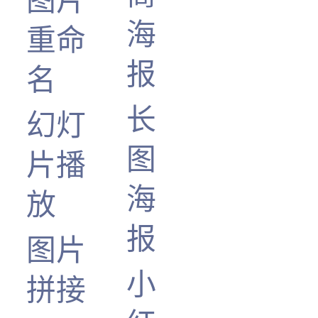
海
重命
报
名
长
幻灯
图
片播
海
放
报
图片
小
拼接