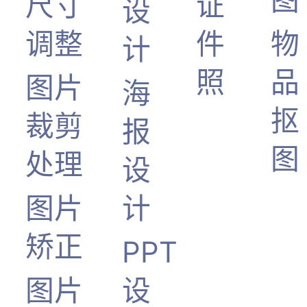
尺寸
证
设
调整
件
物
计
照
品
图片
海
抠
裁剪
报
图
处理
设
图片
计
矫正
PPT
图片
设