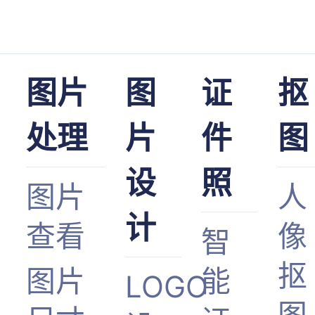
图片
图
证
抠
处理
片
件
图
设
照
图片
人
计
查看
像
智
抠
图片
能
LOGO
图