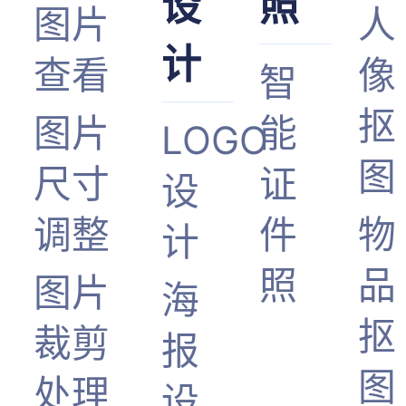
设
照
图片
人
计
查看
像
智
抠
图片
能
LOGO
图
尺寸
证
设
调整
件
物
计
照
品
图片
海
抠
裁剪
报
图
处理
设