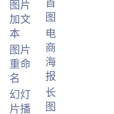
首
图片
图
加文
本
电
商
图片
海
重命
报
名
长
幻灯
图
片播