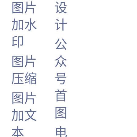
图片
设
加水
计
印
公
图片
众
压缩
号
首
图片
图
加文
本
电