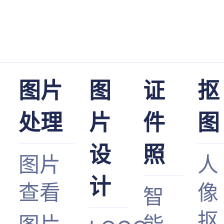
图片
图
证
抠
处理
片
件
图
设
照
图片
人
计
查看
像
智
抠