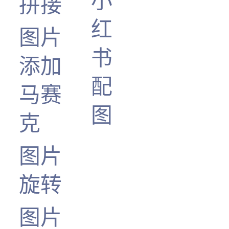
小
拼接
红
图片
书
添加
配
马赛
图
克
图片
旋转
图片