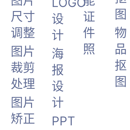
图片
能
LOGO
图
尺寸
证
设
调整
件
物
计
照
品
图片
海
抠
裁剪
报
图
处理
设
图片
计
矫正
PPT