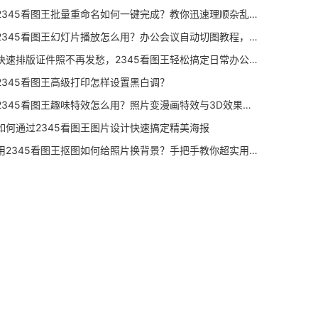
2345看图王批量重命名如何一键完成？教你迅速理顺杂乱图片文件名
2345看图王幻灯片播放怎么用？办公会议自动切图教程，这功能确实好使
快速排版证件照不再发愁，2345看图王轻松搞定日常办公图片输出
2345看图王高级打印怎样设置黑白调？
2345看图王趣味特效怎么用？照片变漫画特效与3D效果操作指南
如何通过2345看图王图片设计快速搞定精美海报
用2345看图王抠图如何给照片换背景？手把手教你超实用的神仙级操作教程