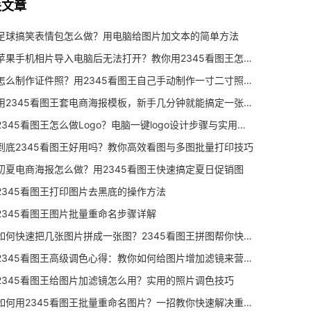
关文章
足球搞笑表情包怎么做？用电脑给图片加文本的简单方法
苹果手机相片导入电脑后无法打开？教你用2345看图王怎么把heic转换为jpg
怎么制作证件照？用2345看图王自己手动制作一寸二寸照教程
用2345看图王套电商海报模板，新手几分钟就能搞定一张促销图
2345看图王怎么做Logo？电脑一键logo设计步骤与实用技巧
到底2345看图王好用吗？教你高效看图与多图批量打印技巧
初夏电商海报怎么做？用2345看图王快速搞定夏日促销图
2345看图王打印图片去黑底的操作方法
2345看图王图片批量重命名步骤详解
如何快速把几张图片拼成一张图？2345看图王拼图帮你快速排版
2345看图王高级调色心得：教你如何给图片增加滤镜来营造画面故事感
2345看图王给图片加滤镜怎么用？实用的照片调色技巧
如何用2345看图王批量重命名图片？一招教你快速解决重命名难题