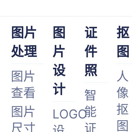
图片
图
证
抠
处理
片
件
图
设
照
图片
人
计
查看
像
智
抠
图片
能
LOGO
图
尺寸
证
设