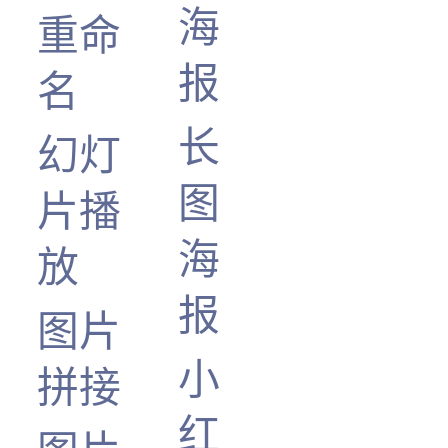
海
重命
报
名
长
幻灯
图
片播
海
放
报
图片
小
拼接
红