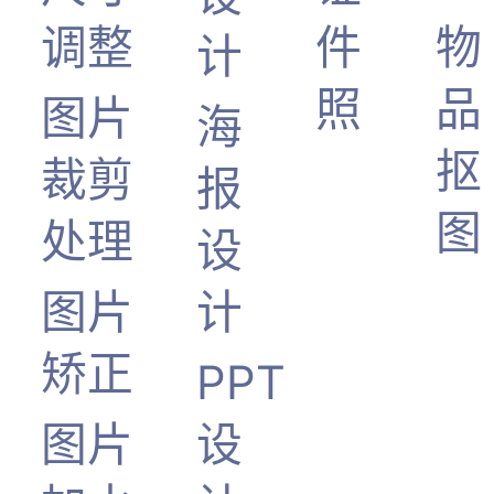
调整
件
物
计
照
品
图片
海
抠
裁剪
报
图
处理
设
图片
计
矫正
PPT
图片
设