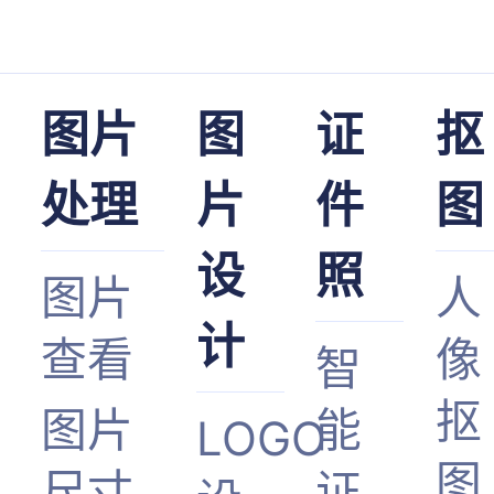
图片
图
证
抠
处理
片
件
图
设
照
图片
人
计
查看
像
智
抠
图片
能
LOGO
图
尺寸
证