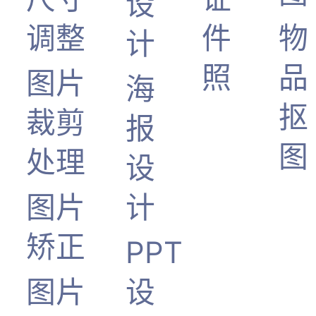
设
调整
件
物
计
照
品
图片
海
抠
裁剪
报
图
处理
设
图片
计
矫正
PPT
图片
设