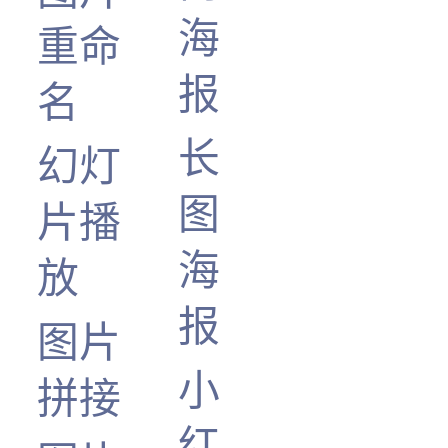
海
重命
报
名
长
幻灯
图
片播
海
放
报
图片
小
拼接
红