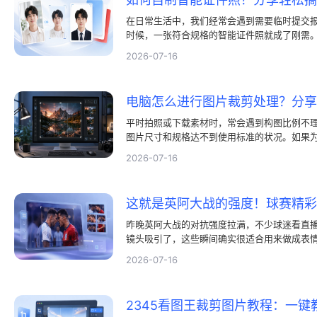
在日常生活中，我们经常会遇到需要临时提交
时候，一张符合规格的智能证件照就成了刚需
馆拍的旧照片，或者用手机临时拍的半身照。
2026-07-16
电脑怎么进行图片裁剪处理？分享
平时拍照或下载素材时，常会遇到构图比例不
图片尺寸和规格达不到使用标准的状况。如果
计软件，不仅费时费力，操作也十分繁琐。其
2026-07-16
掉画面里的干扰元素，就能让主体更加突出。
时间、效果更好？这里分享几个简单实用的处
比例。
昨晚英阿大战的对抗强度拉满，不少球迷看直
镜头吸引了，这些瞬间确实很适合用来做成表
全屏图画面往往很大，周围充斥着空旷的观众
2026-07-16
不显眼。想要把那些名场面单独框出来放大，
把多余的地方去掉，让焦点更突出。
2345看图王裁剪图片教程：一