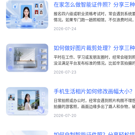
报名四六级或职业资格考试时，常会遇到系统
情况。如果专门跑一趟照相馆，不仅浪费时间
家里就能自己制作智能证件照，不仅省事，还
2026-07-24
种实用的电子照处理方法，让你随时做出一张
平时在工作、学习或发朋友圈时，经常会碰到
没法满足平台发布标准的情况。比如辛苦拍摄
够高端，或是做报告PPT时需要统一的长宽比
2026-07-23
理技巧就很实用了。其实，拯救一张废片不需
学会几种简单的构图思路，配合好用的裁剪图
照片。
日常拍照或办公时，经常会遇到照片构图不理
拍摄的游客照，画面边缘多出了路人和杂物，
职简历、更换头像时，发现照片的长宽比例不
2026-07-20
实进行图片裁剪处理并不复杂，我们完全不需
件，直接用电脑中常用的看图工具，就能轻松