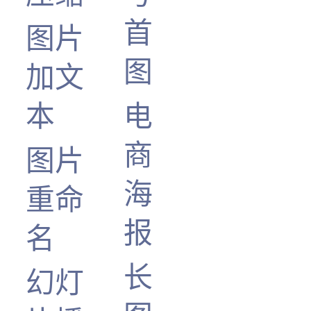
首
图片
图
加文
本
电
商
图片
海
重命
报
名
长
幻灯