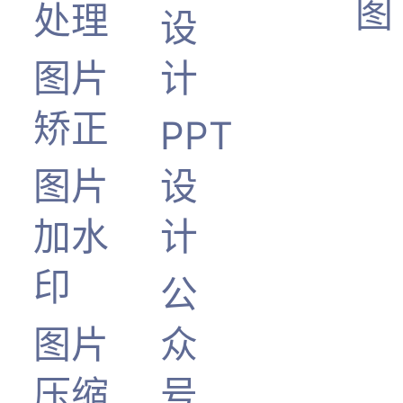
图
处理
设
图片
计
矫正
PPT
图片
设
加水
计
印
公
图片
众
压缩
号