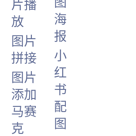
图
片播
海
放
报
图片
小
拼接
红
图片
书
添加
配
马赛
图
克