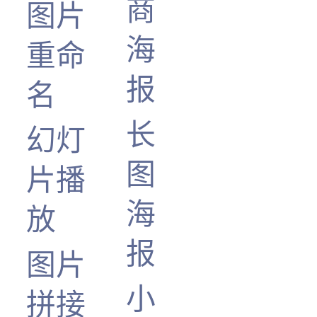
商
图片
海
重命
报
名
长
幻灯
图
片播
海
放
报
图片
小
拼接