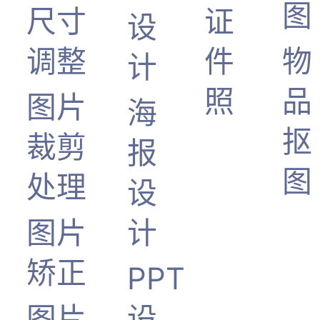
图
尺寸
证
设
调整
件
物
计
照
品
图片
海
抠
裁剪
报
图
处理
设
图片
计
矫正
PPT
图片
设