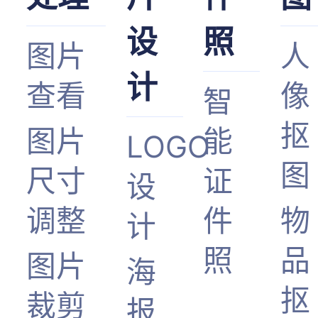
设
照
图片
人
计
查看
像
智
抠
图片
能
LOGO
图
尺寸
证
设
调整
件
物
计
照
品
图片
海
抠
裁剪
报