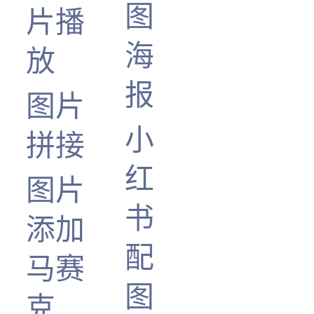
图
片播
海
放
报
图片
小
拼接
红
图片
书
添加
配
马赛
图
克