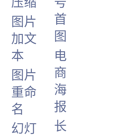
压缩
号
首
图片
图
加文
本
电
商
图片
海
重命
报
名
长
幻灯