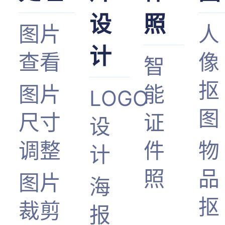
设
照
图片
人
计
查看
像
智
抠
图片
能
LOGO
图
尺寸
证
设
调整
件
物
计
照
品
图片
海
抠
裁剪
报