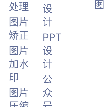
图
处理
设
图片
计
矫正
PPT
图片
设
加水
计
印
公
图片
众
压缩
号