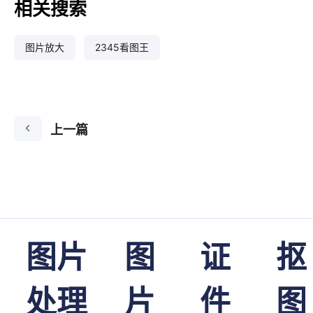
相关搜索
图片放大
2345看图王
上一篇
图片
图
证
抠
处理
片
件
图