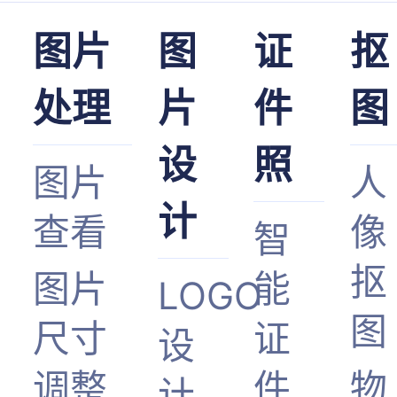
图片
图
证
抠
处理
片
件
图
设
照
图片
人
计
查看
像
智
抠
图片
能
LOGO
图
尺寸
证
设
调整
件
物
计