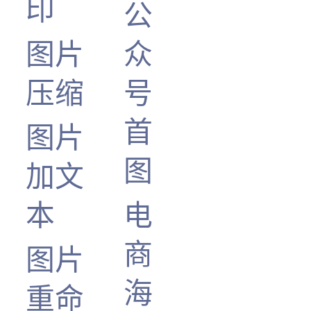
印
公
图片
众
压缩
号
首
图片
图
加文
本
电
商
图片
海
重命