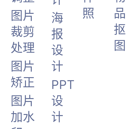
照
品
图片
海
抠
裁剪
报
图
处理
设
图片
计
矫正
PPT
图片
设
加水
计