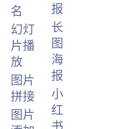
报
名
长
幻灯
图
片播
海
放
报
图片
小
拼接
红
图片
书