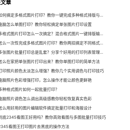
关文章
如何搞定多格式图片打印？教你一键完成多种格式排版与输出
电脑怎么单图打印？教你轻松搞定单张图片打印设置
多格式图片打印怎么一次搞定？混合格式图片一键排版输出指南
怎么一次性完成多格式图片打印？教你两招搞定不同格式照片
多张图片批量打印总是乱套？分享个好用的打印列表管理技巧
怎么在家把单张图片打印出来？教你单图打印的简单方法
打印照片颜色太淡怎么增强？教你几个实用调色与打印技巧
电脑照片色彩增强打印，怎么操作才能让颜色更鲜艳
多种格式图片如何一起批量打印？
电脑照片调色怎么调出高级感教你轻松恢复真实色彩
怎么用好用的图片编辑软件搞定批量打印和海报设计
到底2345看图王好用吗？教你高效看图与多图批量打印技巧
2345看图王打印图片去黑底的操作方法