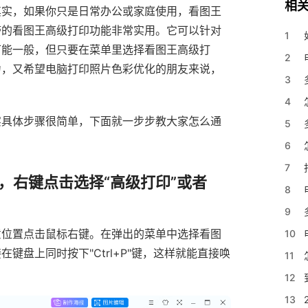
相
其实，如果你只是日常办公或家庭使用，看图王
带的看图王高级打印功能非常实用。它可以针对
1
可能一般，但只要在菜单里选择看图王高级打
2
力，又希望电脑打印照片色彩优化的朋友来说，
3
4
实具体步骤很简单，下面就一步步教大家怎么通
5
6
7
，右键点击选择“高级打印”或者
8
9
意位置点击鼠标右键。在弹出的菜单中选择看图
10
盘上同时按下"Ctrl+P"键，这样就能直接唤
11
12
13