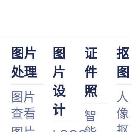
图片
图
证
抠
处理
片
件
图
设
照
图片
人
计
查看
像
智
抠