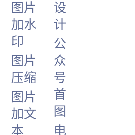
图片
设
加水
计
印
公
图片
众
压缩
号
首
图片
图
加文
本
电