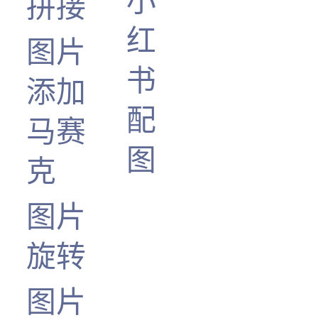
小
拼接
红
图片
书
添加
配
马赛
图
克
图片
旋转
图片