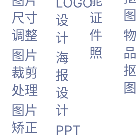
图片
能
LOGO
图
尺寸
证
设
调整
件
物
计
照
品
图片
海
抠
裁剪
报
图
处理
设
图片
计
矫正
PPT