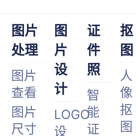
图片
图
证
抠
处理
片
件
图
设
照
图片
人
计
查看
像
智
抠
图片
能
LOGO
图
尺寸
证
设