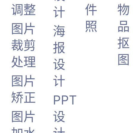
调整
件
物
计
照
品
图片
海
抠
裁剪
报
图
处理
设
图片
计
矫正
PPT
图片
设