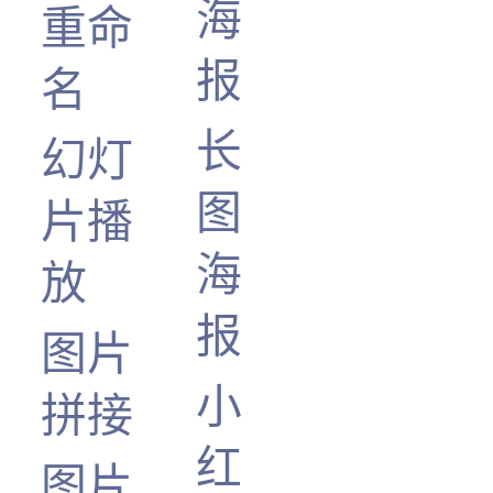
海
重命
报
名
长
幻灯
图
片播
海
放
报
图片
小
拼接
红
图片